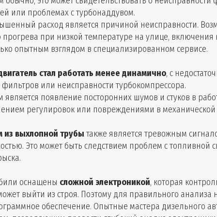
м обычно, это может свидетельствовать о неисправности 
лей или проблемах с турбонаддувом.
повышенный расход является причиной неисправности. Во
 прогрева при низкой температуре на улице, включения в
ько опытным взглядом в специализированном сервисе.
двигатель стал работать менее динамично
, с недостато
 фильтров или неисправности турбокомпрессора.
является появление посторонних шумов и стуков в работ
шением регулировок или повреждениями в механической 
 из выхлопной трубы
также является тревожным сигнало
остью. Это может быть следствием проблем с топливной с
рыска.
обили оснащены
сложной электроникой
, которая контро
может выйти из строя. Поэтому для правильного анализа
граммное обеспечение. Опытные мастера дизельного авто