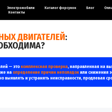
Электромобили
Каталог форсунок
Блог
Опл
Контакты
НЫХ ДВИГАТЕЛЕЙ
:
ЕОБХОДИМА?
елей — это
комплексная проверка
, направленная на вы
кже на
определение причин неполадок
или снижения э
о выявлять и устранять неисправности, продлевая ср