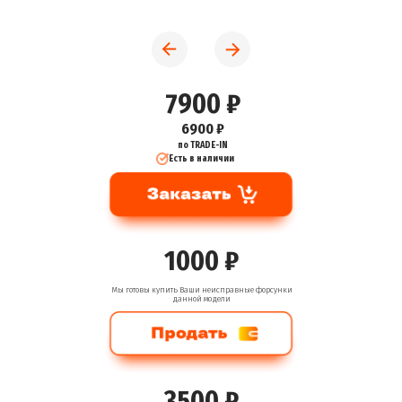
7900 ₽
6900 ₽
по TRADE-IN
Есть в наличии
1000 ₽
Мы готовы купить Ваши неисправные форсунки
данной модели
3500 ₽