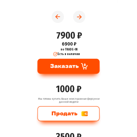
7900 ₽
6900 ₽
по TRADE-IN
Есть в наличии
1000 ₽
Мы готовы купить Ваши неисправные форсунки
данной модели
3500 ₽