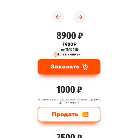
8900 ₽
7900 ₽
по TRADE-IN
Есть в наличии
1000 ₽
Мы готовы купить Ваши неисправные форсунки
данной модели
3500 ₽