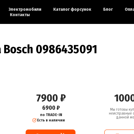
Электромобили
Каталог форсунок
Блог
Опл
Контакты
а Bosch
0986435091
7900 ₽
1000
6900 ₽
Мы готовы куп
неисправные 
по TRADE-IN
данной м
Есть в наличии