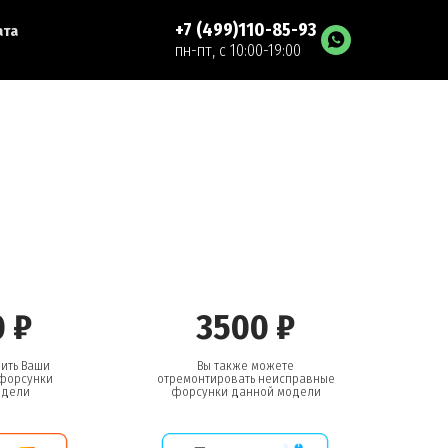
+7 (499)110-85-93
ата
пн-пт, с 10:00-19:00
 ₽
3500 ₽
ить Ваши
Вы также можете
форсунки
отремонтировать неисправные
одели
форсунки данной модели