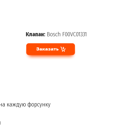
Клапан:
Bosch F00VC01331
 на каждую форсунку
и