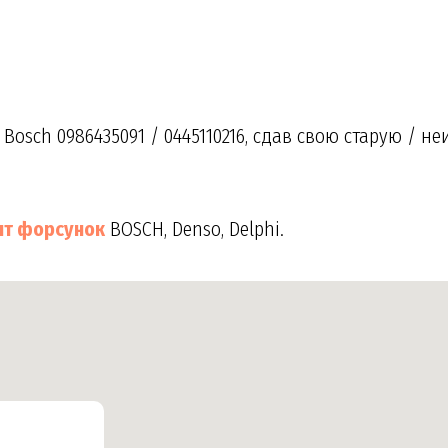
а
osch 0986435091 / 0445110216, сдав свою старую / н
нт форсунок
BOSCH, Denso, Delphi.