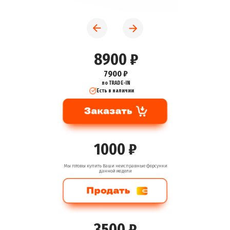
8900 ₽
7900 ₽
по TRADE-IN
Есть в наличии
1000 ₽
Мы готовы купить Ваши неисправные форсунки
данной модели
3500 ₽