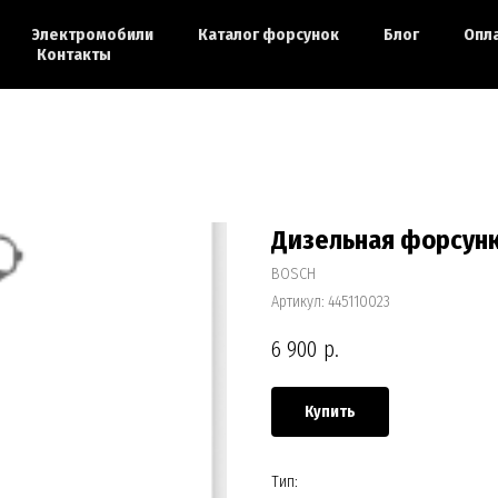
Электромобили
Каталог форсунок
Блог
Опл
Контакты
Дизельная форсунк
BOSCH
Артикул:
445110023
6 900
р.
Купить
Тип: