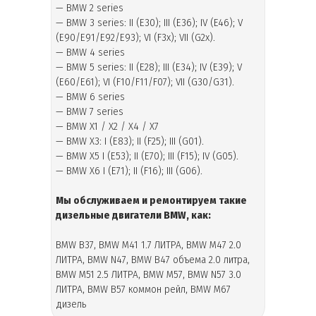
— BMW 2 series
— BMW 3 series: II (E30); III (E36); IV (E46); V
(E90/E91/E92/E93); VI (F3x); VII (G2x).
— BMW 4 series
— BMW 5 series: II (E28); III (E34); IV (E39); V
(E60/E61); VI (F10/F11/F07); VII (G30/G31).
— BMW 6 series
— BMW 7 series
— BMW X1 / X2 / X4 / X7
— BMW X3: I (E83); II (F25); III (G01).
— BMW X5 I (E53); II (E70); III (F15); IV (G05).
— BMW X6 I (E71); II (F16); III (G06).
Мы обслуживаем и ремонтируем такие
дизельные двигатели BMW, как:
BMW B37, BMW M41 1.7 ЛИТРА, BMW M47 2.0
ЛИТРА, BMW N47, BMW B47 объема 2.0 литра,
BMW M51 2.5 ЛИТРА, BMW M57, BMW N57 3.0
ЛИТРА, BMW B57 коммон рейл, BMW M67
дизель