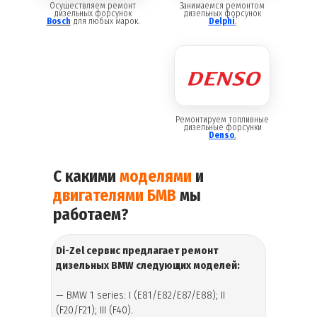
Осуществляем ремонт
Занимаемся ремонтом
дизельных форсунок
дизельных форсунок
Bosch
для любых марок.
Delphi
.
Ремонтируем топливные
дизельные форсунки
Denso
.
С какими
моделями
и
двигателями БМВ
мы
работаем?
Di-Zel сервис предлагает ремонт
дизельных
BMW следующих моделей
:
— BMW 1 series: I (E81/E82/E87/E88); II
(F20/F21); III (F40).