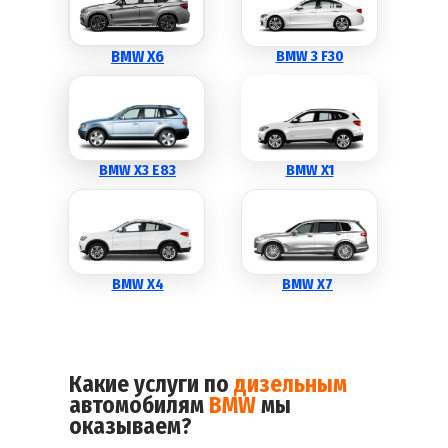
BMW X6
BMW 3 F30
BMW X3 E83
BMW X1
BMW X4
BMW X7
Какие услуги по
дизельным
автомобилям
BMW
мы
оказываем?