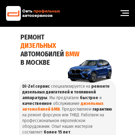
РЕМОНТ
ДИЗЕЛЬНЫХ
АВТОМОБИЛЕЙ
BMW
В МОСКВЕ
Di-Zel сервис
специализируется на
ремонте
дизельных двигателей и топливной
аппаратуры
. Мы предлагаем
быстрое
и
качественное
обслуживание
дизельных
автомобилей БМВ
. Предоставляем
гарантию
на ремонт форсунок или ТНВД. Работаем на
профессиональном европейском
оборудовании. Опыт наших мастеров
составляет
более 15 лет
.