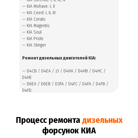
— KIA Mohave: I, II
— KIA Ceed: I, II, III
— KIA Cerato
— KIA Magentis
— KIA Soul
— KIA Pride
— KIA Stinger
Ремонт дизельных двигателей KIA:
— D4CB / D4EA / J3 / D4HA / D4HB / D4HC /
D4HE
— D6EA / D6EB / D3FA / D4FC / D4FA / D4FB /
D4FD
Процесс ремонта
дизельных
форсунок КИА