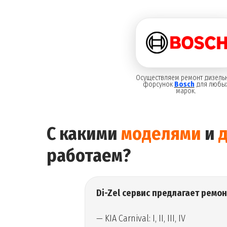
Осуществляем ремонт дизель
форсунок
Bosch
для любы
марок.
С какими
моделями
и
работаем?
Di-Zel сервис предлагает ремо
— KIA Carnival: I, II, III, IV