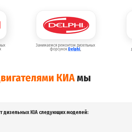
ных
Занимаемся ремонтом дизельных
х
форсунок
Delphi
.
двигателями КИА
мы
нт дизельных
KIA следующих моделей
: