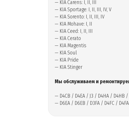
— KIA Carens: I, II, III
— KIA Sportage: I, II, III, IV, V
— KIA Sorento: I, II, III, IV
— KIA Mohave: I, II
— KIA Ceed: I, II, III
— KIA Cerato
— KIA Magentis
— KIA Soul
— KIA Pride
— KIA Stinger
Мы обслуживаем и ремонтируем 
— D4CB / D4EA / J3 / D4HA / D4HB 
— D6EA / D6EB / D3FA / D4FC / D4FA