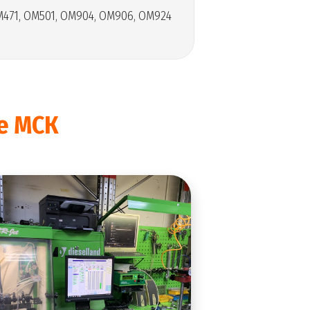
OM471, OM501, OM904, OM906, OM924
ce МСК