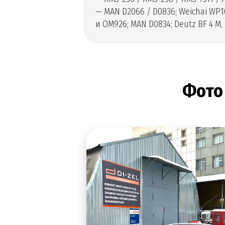
— MAN D2066 / D0836; Weichai WP10 
и OM926; MAN D0834; Deutz BF 4 M,
Фото