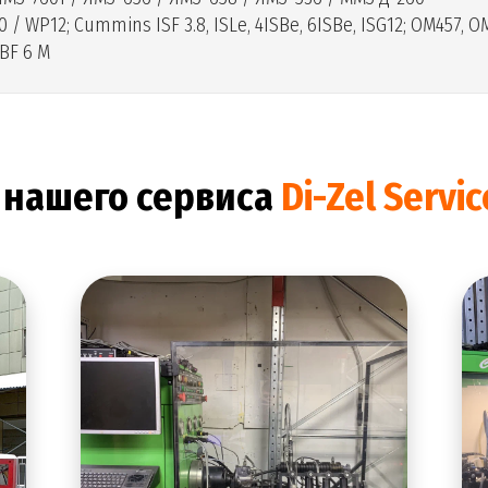
/ WP12; Cummins ISF 3.8, ISLe, 4ISBe, 6ISBe, ISG12; OM457, 
 BF 6 M
 нашего сервиса
Di-Zel Servi