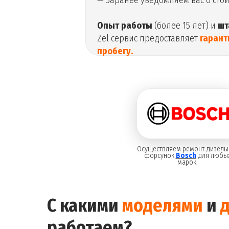
— Заранее уведомляем вас о сто
Опыт работы
(более 15 лет) и
шт
Zel сервис предоставляет
гарант
пробегу.
Осуществляем ремонт дизель
форсунок
Bosch
для любы
марок.
С какими
моделями
и
работаем?