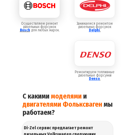
Осуществляем ремонт
Занимаемся ремонтом
дизельных форсунок
дизельных форсунок
Bosch
для любых марок.
Delphi
.
Ремонтируем топливные
дизельные форсунки
Denso
.
С какими
моделями
и
двигателями
Фольксваген
мы
работаем?
Di-Zel сервис предлагает ремонт
дизельных
Volkswagen
следующих