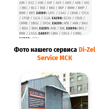
AJM / ASZ / AVB / AVF / AUY / AWX / AXB / AXC
/ BKC / BLS / BXE / BKD / BKP / BMM / BMP /
BMR / BRT;
EA189:
CAYC / CAAC / CBAB / CFCA
/ CFGB / CLCA / CLJA;
EA288:
DCXA / CRLB /
CRMB / DBGC / DFGA;
EA330:
AFB / AKN / BAU
/ BDG / BDH;
EA381:
AHD / BJK;
EA896:
BKS /
BMK / CASA;
EA897:
CJMA / CRCA / CVMD;
EA898:
CKDA.
Фото нашего сервиса
Di-Zel
Service МСК