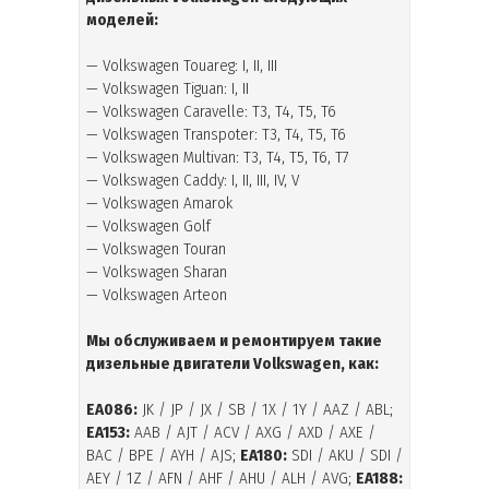
моделей
:
— Volkswagen Touareg: I, II, III
— Volkswagen Tiguan: I, II
— Volkswagen Caravelle: T3, T4, T5, T6
— Volkswagen Transpoter: T3, T4, T5, T6
— Volkswagen Multivan: T3, T4, T5, T6, T7
— Volkswagen Caddy: I, II, III, IV, V
— Volkswagen Amarok
— Volkswagen Golf
— Volkswagen Touran
— Volkswagen Sharan
— Volkswagen Arteon
Мы обслуживаем и ремонтируем такие
дизельные двигатели
Volkswagen
, как:
EA086:
JK / JP / JX / SB / 1X / 1Y / AAZ / ABL;
EA153:
AAB / AJT / ACV / AXG / AXD / AXE /
BAC / BPE / AYH / AJS;
EA180:
SDI / AKU / SDI /
AEY / 1Z / AFN / AHF / AHU / ALH / AVG;
EA188: