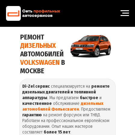
РЕМОНТ
ДИЗЕЛЬНЫХ
АВТОМОБИЛЕЙ
VOLKSWAGEN
В
МОСКВЕ
Di-Zel сервис
специализируется на
ремонте
дизельных двигателей и топливной
аппаратуры
. Мы предлагаем
быстрое
и
качественное
обслуживание
дизельных
автомобилей Фольксваген
. Предоставляем
гарантию
на ремонт форсунок или ТНВД.
Работаем на профессиональном европейском
оборудовании. Опыт наших мастеров
составляет
более 15 лет
.